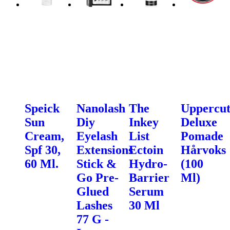
Speick
Nanolash
The
Uppercu
Sun
Diy
Inkey
Deluxe
Cream,
Eyelash
List
Pomade
Spf 30,
Extensions
Ectoin
Hårvoks
60 Ml.
Stick &
Hydro-
(100
Go Pre-
Barrier
Ml)
Glued
Serum
Lashes
30 Ml
77 G -