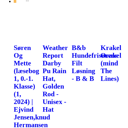
Søren
Weather
B&b
Krakel
Og
Report
Hundefrisørens
Orakel
Mette
Darby
Filt
(mind
(læsebog
Pu Rain
Løsning
The
1, 0.-1.
Hat,
- B & B
Lines)
Klasse)
Golden
(1,
Rod -
2024) |
Unisex -
Ejvind
Hat
Jensen,knud
Hermansen