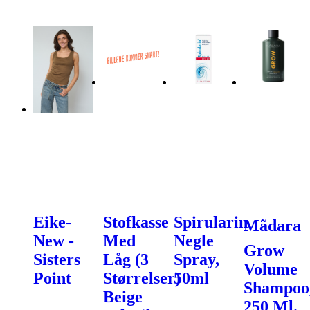
Eike-
Stofkasse
Spirularin
Mãdara
New -
Med
Negle
Grow
Sisters
Låg (3
Spray,
Volume
Point
Størrelser)
50ml
Shampoo
Beige
250 Ml.