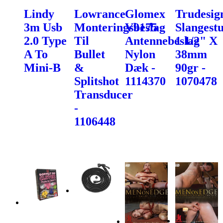
Lindy
Lowrance
Glomex
Trudesig
3m Usb
Monteringsbeslag
V9175
Slangest
2.0 Type
Til
Antennebeslag
1 1/2" X
A To
Bullet
Nylon
38mm
Mini-B
&
Dæk -
90gr -
Splitshot
1114370
1070478
Transducer
-
1106448