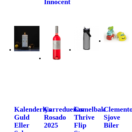
Innocent
Kalenderlys
Carredueñas
Camelbak
Clemento
Guld
Rosado
Thrive
Sjove
Eller
2025
Flip
Biler