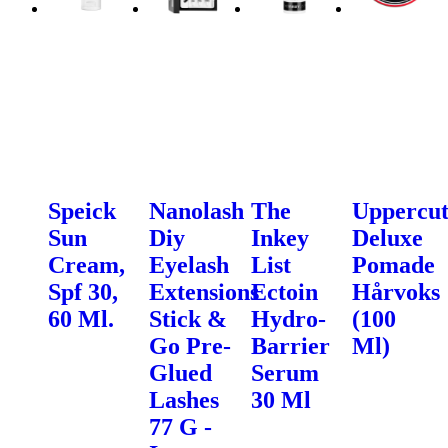
Speick
Nanolash
The
Uppercu
Sun
Diy
Inkey
Deluxe
Cream,
Eyelash
List
Pomade
Spf 30,
Extensions
Ectoin
Hårvoks
60 Ml.
Stick &
Hydro-
(100
Go Pre-
Barrier
Ml)
Glued
Serum
Lashes
30 Ml
77 G -