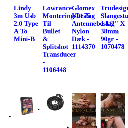
Lindy
Lowrance
Glomex
Trudesig
3m Usb
Monteringsbeslag
V9175
Slangest
2.0 Type
Til
Antennebeslag
1 1/2" X
A To
Bullet
Nylon
38mm
Mini-B
&
Dæk -
90gr -
Splitshot
1114370
1070478
Transducer
-
1106448