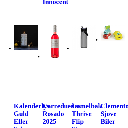
Innocent
Kalenderlys
Carredueñas
Camelbak
Clemento
Guld
Rosado
Thrive
Sjove
Eller
2025
Flip
Biler