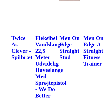
Twice
Fleksibel
Men On
Men On
As
Vandslange
Edge
Edge A
Clever -
22,5
Straight
Straight
Spilbræt
Meter
Stud
Fitness
Udvidelig
Trainer
Haveslange
Med
Sprøjtepistol
- We Do
Better