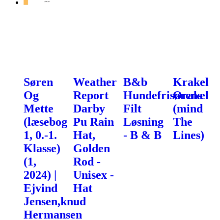
Søren
Weather
B&b
Krakel
Og
Report
Hundefrisørens
Orakel
Mette
Darby
Filt
(mind
(læsebog
Pu Rain
Løsning
The
1, 0.-1.
Hat,
- B & B
Lines)
Klasse)
Golden
(1,
Rod -
2024) |
Unisex -
Ejvind
Hat
Jensen,knud
Hermansen