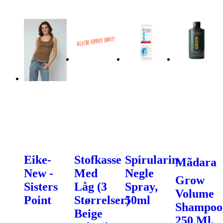
Eike-
Stofkasse
Spirularin
Mãdara
New -
Med
Negle
Grow
Sisters
Låg (3
Spray,
Volume
Point
Størrelser)
50ml
Shampoo
Beige
250 Ml.