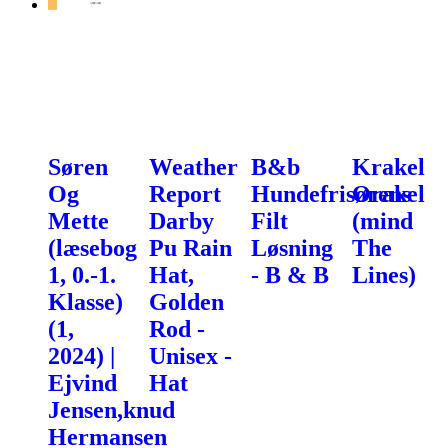
Søren
Weather
B&b
Krakel
Og
Report
Hundefrisørens
Orakel
Mette
Darby
Filt
(mind
(læsebog
Pu Rain
Løsning
The
1, 0.-1.
Hat,
- B & B
Lines)
Klasse)
Golden
(1,
Rod -
2024) |
Unisex -
Ejvind
Hat
Jensen,knud
Hermansen