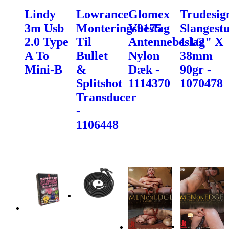
Lindy
Lowrance
Glomex
Trudesig
3m Usb
Monteringsbeslag
V9175
Slangest
2.0 Type
Til
Antennebeslag
1 1/2" X
A To
Bullet
Nylon
38mm
Mini-B
&
Dæk -
90gr -
Splitshot
1114370
1070478
Transducer
-
1106448