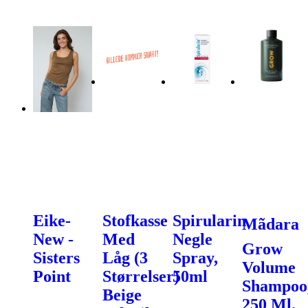
Eike-
Stofkasse
Spirularin
Mãdara
New -
Med
Negle
Grow
Sisters
Låg (3
Spray,
Volume
Point
Størrelser)
50ml
Shampoo
Beige
250 Ml.