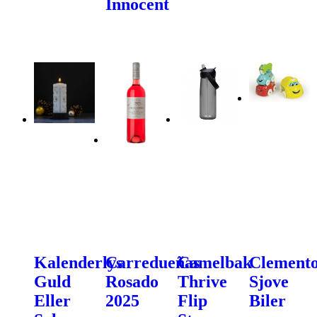
Innocent
Kalenderlys
Carredueñas
Camelbak
Clemento
Guld
Rosado
Thrive
Sjove
Eller
2025
Flip
Biler