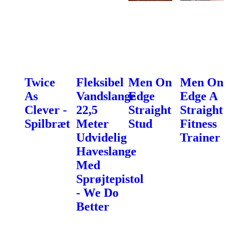
Twice
Fleksibel
Men On
Men On
As
Vandslange
Edge
Edge A
Clever -
22,5
Straight
Straight
Spilbræt
Meter
Stud
Fitness
Udvidelig
Trainer
Haveslange
Med
Sprøjtepistol
- We Do
Better