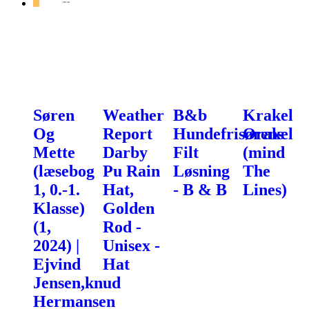
Søren
Weather
B&b
Krakel
Og
Report
Hundefrisørens
Orakel
Mette
Darby
Filt
(mind
(læsebog
Pu Rain
Løsning
The
1, 0.-1.
Hat,
- B & B
Lines)
Klasse)
Golden
(1,
Rod -
2024) |
Unisex -
Ejvind
Hat
Jensen,knud
Hermansen