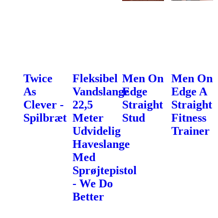
Twice
Fleksibel
Men On
Men On
As
Vandslange
Edge
Edge A
Clever -
22,5
Straight
Straight
Spilbræt
Meter
Stud
Fitness
Udvidelig
Trainer
Haveslange
Med
Sprøjtepistol
- We Do
Better