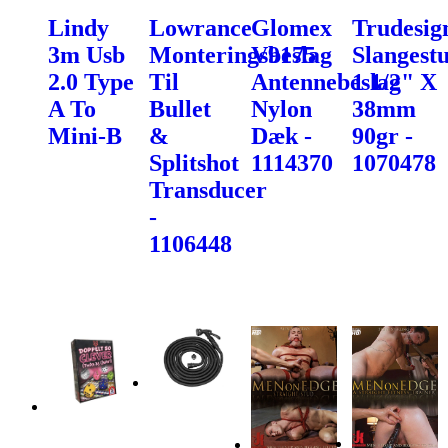
Lindy
Lowrance
Glomex
Trudesig
3m Usb
Monteringsbeslag
V9175
Slangest
2.0 Type
Til
Antennebeslag
1 1/2" X
A To
Bullet
Nylon
38mm
Mini-B
&
Dæk -
90gr -
Splitshot
1114370
1070478
Transducer
-
1106448