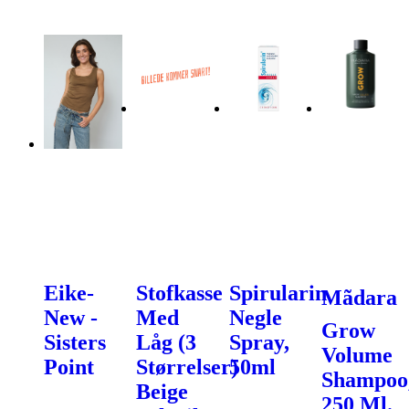
Eike-
Stofkasse
Spirularin
Mãdara
New -
Med
Negle
Grow
Sisters
Låg (3
Spray,
Volume
Point
Størrelser)
50ml
Shampoo
Beige
250 Ml.