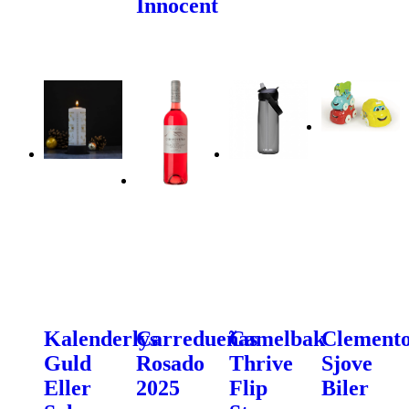
Innocent
Kalenderlys
Carredueñas
Camelbak
Clemento
Guld
Rosado
Thrive
Sjove
Eller
2025
Flip
Biler