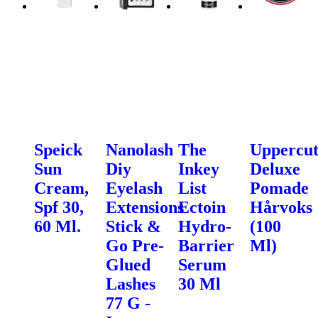
Speick
Nanolash
The
Uppercu
Sun
Diy
Inkey
Deluxe
Cream,
Eyelash
List
Pomade
Spf 30,
Extensions
Ectoin
Hårvoks
60 Ml.
Stick &
Hydro-
(100
Go Pre-
Barrier
Ml)
Glued
Serum
Lashes
30 Ml
77 G -