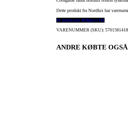
Coolgame fandt nordlux renton lysarmat
Dette produkt fra Nordlux har varenu
Se prisen hos Billigvvs Dk
VARENUMMER (SKU):
570158141
ANDRE KØBTE OGSÅ