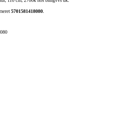
ur, 110 cm, 2700k hos billigvvs dk.
mmeret
5701581418080
.
8080